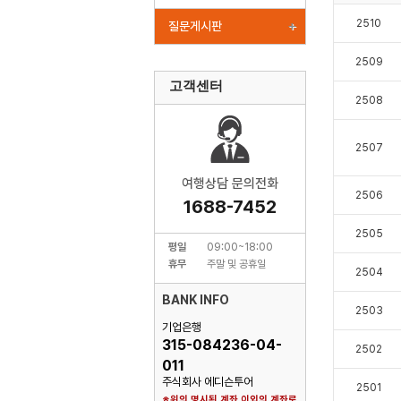
2510
질문게시판
2509
고객센터
2508
2507
여행상담 문의전화
2506
1688-7452
2505
평일
09:00~18:00
휴무
주말 및 공휴일
2504
BANK INFO
2503
기업은행
315-084236-04-
2502
011
주식회사 에디슨투어
2501
※위의 명시된 계좌 이외의 계좌로