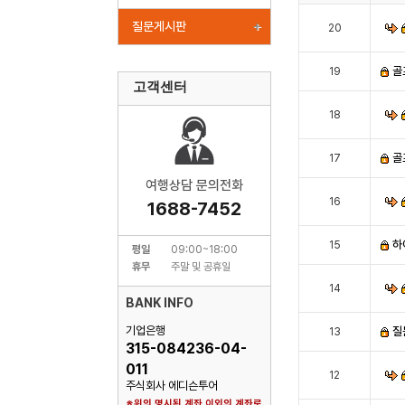
질문게시판
20
골
19
고객센터
18
골
17
여행상담 문의전화
16
1688-7452
하
15
평일
09:00~18:00
휴무
주말 및 공휴일
14
BANK INFO
기업은행
질
13
315-084236-04-
011
12
주식회사 에디슨투어
※위의 명시된 계좌 이외의 계좌로