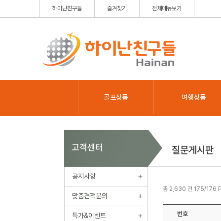
하이난친구들
즐겨찾기
전체메뉴보기
골프상품
여행상품
고객센터
질문게시판
공지사항
총 2,630 건 175/176 
맞춤견적문의
번호
특가&이벤트